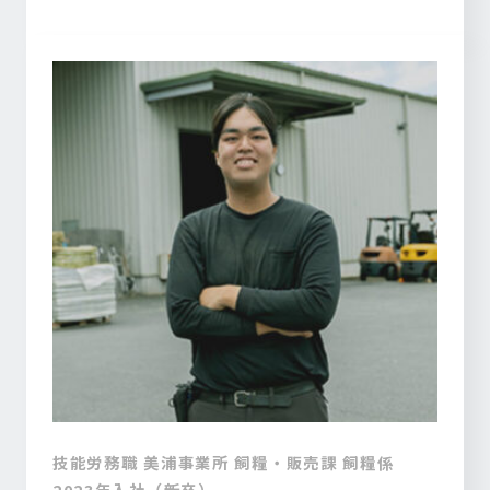
技能労務職 美浦事業所 飼糧・販売課 飼糧係
2023年入社（新卒）